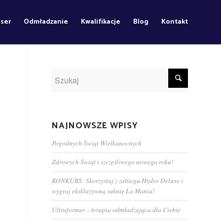
aser
Odmładzanie
Kwalifikacje
Blog
Kontakt
NAJNOWSZE WPISY
Pogodnych Świąt Wielkanocnych
Zdrowych Świąt i szczęśliwego nowego roku!
KONKURS: Skorzystaj z zabiegu Hydro Deluxe i
wygraj ekskluzywną suknię La Mania!
Ultraformer – terapia odmładzająca dla Ciebie